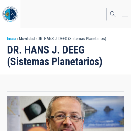
Pasar
al
contenido
principal
Sobrescribir
Inicio
Movilidad
DR. HANS J. DEEG (Sistemas Planetarios)
DR. HANS J. DEEG
enlaces
(Sistemas Planetarios)
de
ayuda
a
la
navegación