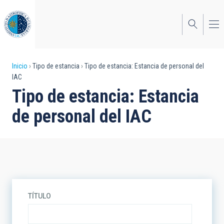
Pasar
al
contenido
principal
Sobrescribir
Inicio
Tipo de estancia
Tipo de estancia: Estancia de personal del
IAC
enlaces
Tipo de estancia: Estancia
de
de personal del IAC
ayuda
a
la
navegación
TÍTULO