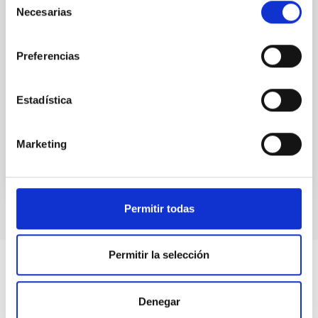
Necesarias
de
Dra. CRISTINA RAMOS ALMEIDA
consentimiento
(Formación y Evolución de Galaxias)
Preferencias
La Dra. Cristina Ramos Almeida es Científica Titular
del Instituto de Astrofísica de Canarias. Nació en
Santa Cruz de La Palma, España, y estudió Física en
Estadística
la...
Marketing
Permitir todas
Permitir la selección
Denegar