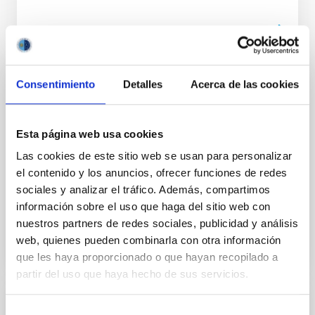
Consentimiento
Detalles
Acerca de las cookies
ESTANCIA
DR. JOSÉ ACOSTA PULIDO (Cosmología y
Astropartículas)
Esta página web usa cookies
Las cookies de este sitio web se usan para personalizar
El Dr. José Acosta Pulido es investigador senior en el
el contenido y los anuncios, ofrecer funciones de redes
Instituto de Astrofísica de Canarias (IAC). Nació en
Tazacorte, La Palma, España. Estudió Física en la...
sociales y analizar el tráfico. Además, compartimos
información sobre el uso que haga del sitio web con
nuestros partners de redes sociales, publicidad y análisis
web, quienes pueden combinarla con otra información
que les haya proporcionado o que hayan recopilado a
partir del uso que haya hecho de sus servicios.
Selección
ESTANCIA