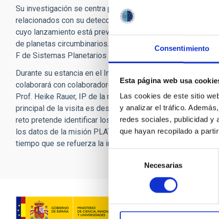
Su investigación se centra principalmente en los exoplane
relacionados con su detección y caracterización, con un esp
cuyo lanzamiento está previsto para 2026. Para esta misión, 
de planetas circumbinarios. Ha publicado más de 350 artícul
Consentimiento
F de Sistemas Planetarios y Astrobiología de la UAI y es re
Durante su estancia en el Instituto de Investigación Planet
Esta página web usa cookie
colaborará con colaboradores que llevan mucho tiempo par
Las cookies de este sitio we
Prof. Heike Rauer, IP de la misión PLATO, y los doctores Jua
y analizar el tráfico. Ademá
principal de la visita es desarrollar un "reto comunitario" 
redes sociales, publicidad y
reto pretende identificar los algoritmos más eficientes para
que hayan recopilado a parti
los datos de la misión PLATO. Esta visita permitirá al Dr. D
tiempo que se refuerza la implicación del IAC en la prepara
Selección
Necesarias
de
consentimiento