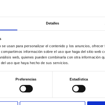
tas, donde ha participado en numerosos proyectos
ecial interés en la preparación de la misión espacial PLATO,
el Dr. Deeg dirige la preparación científica para la detección
os científicos, es miembro del comité directivo de la división
Detalles
dactor jefe del
Handbook of Exoplanets
.
aria del Centro Aeroespacial Alemán (DLR), el Dr. Deeg
s
ticipando en PLATO y otras misiones espaciales, como la
b se usan para personalizar el contenido y los anuncios, ofrecer
n Cabrera, Szilard Csizmadia y Peter Klagyivik. El objetivo
s, compartimos información sobre el uso que haga del sitio web 
para la detección de planetas circumbinarios con PLATO. Este
 análisis web, quienes pueden combinarla con otra información q
 detectar varios tipos de planetas circumbinarios utilizando
r del uso que haya hecho de sus servicios.
eeg avanzar en la decisiva primera parte de este proyecto al
ción científica de PLATO.
Preferencias
Estadística