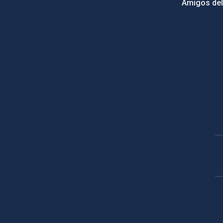
Amigos del
PostFooter > Newsletter link