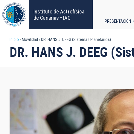
Pasar
al
Instituto de Astrofísica
contenido
de Canarias • IAC
PRESENTACIÓN
principal
Navega
Sobrescribir
Inicio
Movilidad
DR. HANS J. DEEG (Sistemas Planetarios)
principa
DR. HANS J. DEEG (Sis
enlaces
de
ayuda
a
la
navegación