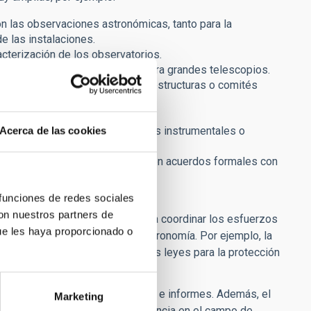
n las observaciones astronómicas, tanto para la
e las instalaciones.
cterización de los observatorios.
la caracterización de lugares para grandes telescopios.
izaciones para para futuras infraestructuras o comités
 calibración de nuevos proyectos instrumentales o
Acerca de las cookies
cielo, actuando como interlocutor en acuerdos formales con
e conocer y proteger el cielo.
 funciones de redes sociales
con nuestros partners de
rentes departamentos del IAC para coordinar los esfuerzos
ue les haya proporcionado o
s Cielos de Canarias para la Astronomía. Por ejemplo, la
 y apoya la implementación de las leyes para la protección
 ellas, contribuyendo con charlas e informes. Además, el
Marketing
publicaciones trabajos de referencia en el campo de