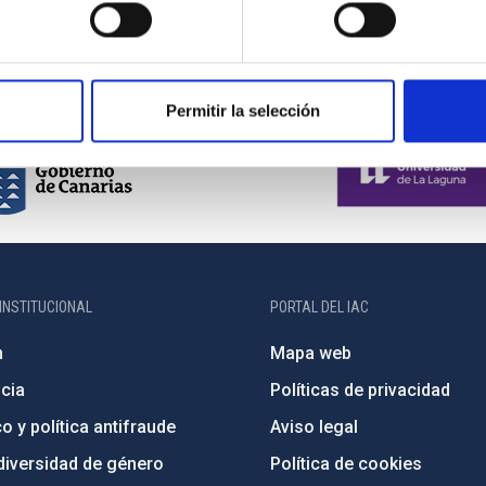
n de sitos. Una gran parte de los datos obtenidos, una vez calib
Permitir la selección
INSTITUCIONAL
PORTAL DEL IAC
n
Mapa web
cia
Políticas de privacidad
o y política antifraude
Aviso legal
diversidad de género
Política de cookies