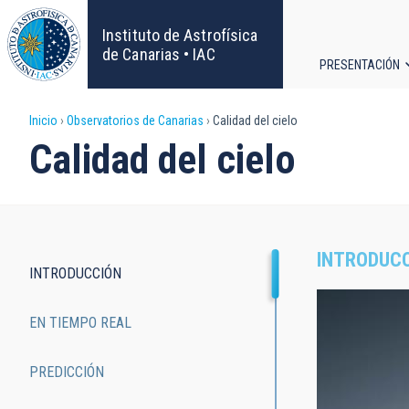
Pasar
al
Instituto de Astrofísica
contenido
de Canarias • IAC
PRESENTACIÓN
principal
Navega
Sobrescribir
Inicio
Observatorios de Canarias
Calidad del cielo
principa
Calidad del cielo
enlaces
de
ayuda
INTRODUC
INTRODUCCIÓN
a
Main
EN TIEMPO REAL
la
navigation
navegación
PREDICCIÓN