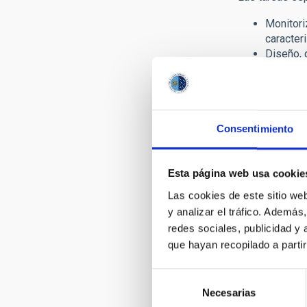
Monitori
caracter
Diseño, 
Liderand
Particip
relacion
Publicac
Prestar 
Consentimiento
telescóp
Coordina
Esta página web usa cookie
agencias
Extender
Las cookies de este sitio we
y analizar el tráfico. Ademá
El Grupo de Ca
redes sociales, publicidad y
necesarios dir
que hayan recopilado a parti
Oficina Técnic
del cielo noctu
Selección
El Grupo de Ca
Necesarias
de
grupo ha publi