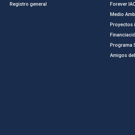
Registro general
Forever IA
Medio Ambi
Proyectos i
Financiaci
Programa 
Amigos del
PostFooter > Newsletter link