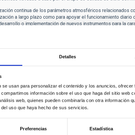
zación continua de los parámetros atmosféricos relacionados co
ización a largo plazo como para apoyar el funcionamiento diario d
desarrollo o implementación de nuevos instrumentos para la cara
o investigaciones en Óptica Atmosférica y nuevas técnicas para 
ar y liderar campañas internacionales de caracterización de local
ados con el tema.
ión de resultados en foros especializados.
apoyo o asesoramiento para ayudar en los procesos de diseño o
Detalles
icos.
r los esfuerzos institucionales para caracterizar y proteger el 
s
 o instituciones (
AEMet
, el Comité Científico Internacional, etc.).
 el conocimiento al público general para mostrar la importancia d
b se usan para personalizar el contenido y los anuncios, ofrecer
s, compartimos información sobre el uso que haga del sitio web 
lidad de Cielo es también el enlace institucional entre los dife
 análisis web, quienes pueden combinarla con otra información q
ectamente relacionados con la caracterización y protección de lo
r del uso que haya hecho de sus servicios.
a de Protección de Cielo (
OTPC
), creada en 1992, que supervisa
rno.
lidad de Cielo organiza frecuentemente reuniones y participa en
Preferencias
Estadística
cado en numerosas revistas con árbitro, siendo alguna de estas 