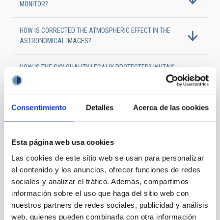
MONITOR?
HOW IS CORRECTED THE ATMOSPHERIC EFFECT IN THE
ASTRONOMICAL IMAGES?
HOW IS THE SKY QUALITY LEGALLY PROTECTED? WHTA'S
THE SKY LAW (LEY DEL CIELO)?
WHAT ARE THE TYPICAL METEOROLOGICAL VALUES?
Consentimiento
Detalles
Acerca de las cookies
WHAT ARE THE TYPICAL SEEING VALUES?
Esta página web usa cookies
Las cookies de este sitio web se usan para personalizar
ARE SKY QUALITY MEASUREMENTS INTERCORRELATED
el contenido y los anuncios, ofrecer funciones de redes
BETWEEN BOTH OBSERVATORIES?
sociales y analizar el tráfico. Además, compartimos
información sobre el uso que haga del sitio web con
nuestros partners de redes sociales, publicidad y análisis
ARE SATELLITES ADEQUATE FOR SITE TESTING
CHARACTERIZATION?
web, quienes pueden combinarla con otra información