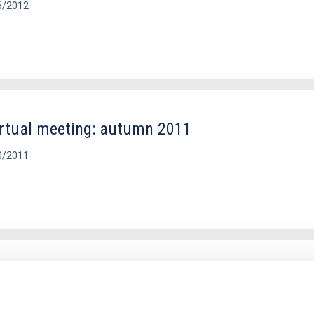
6/2012
irtual meeting: autumn 2011
0/2011
rtual meeting: spring 2011
6/2011