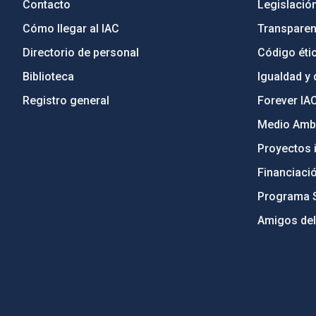
Contacto
Legislació
Cómo llegar al IAC
Transparen
Directorio de personal
Código étic
Biblioteca
Igualdad y 
Registro general
Forever IA
Medio Ambi
Proyectos i
Financiaci
Programa 
Amigos del
PostFooter > Newsletter link