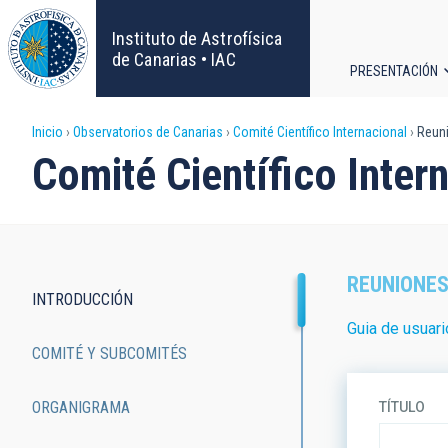
Pasar
al
Instituto de Astrofísica
contenido
de Canarias • IAC
PRESENTACIÓN
principal
Navega
Sobrescribir
Inicio
Observatorios de Canarias
Comité Científico Internacional
Reun
principa
Comité Científico Inter
enlaces
de
ayuda
REUNIONES
INTRODUCCIÓN
a
Main
Guia de usuar
COMITÉ Y SUBCOMITÉS
la
navigation
navegación
ORGANIGRAMA
TÍTULO