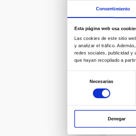
Consentimiento
Esta página web usa cookie
Las cookies de este sitio we
y analizar el tráfico. Ademá
FSC v
redes sociales, publicidad y
que hayan recopilado a parti
01/1
Selección
Necesarias
de
consentimiento
FSC M
Denegar
01/0