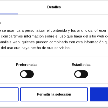
Detalles
s
b se usan para personalizar el contenido y los anuncios, ofrecer
s, compartimos información sobre el uso que haga del sitio web 
irtual meeting: autumn 2010
 análisis web, quienes pueden combinarla con otra información q
r del uso que haya hecho de sus servicios.
0/2010
Preferencias
Estadística
eeting: March 2010 (Bonn, Germany)
Permitir la selección
2/2010