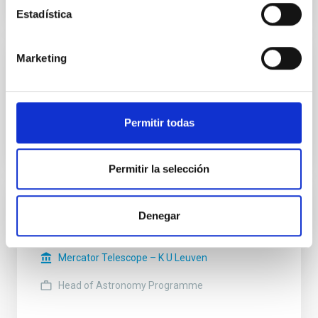
Estadística
Marketing
Miembro
Aurélie Marchaudon
Institut national des sciences de l'Univers - INSU
Permitir todas
Permitir la selección
Miembro
Denegar
Christoffel Waelkens
Mercator Telescope – K U Leuven
Head of Astronomy Programme