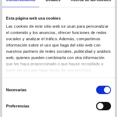
Telescopio Nazionale Galileo - La Palma
Esta página web usa cookies
Las cookies de este sitio web se usan para personalizar
el contenido y los anuncios, ofrecer funciones de redes
Miembro
sociales y analizar el tráfico. Además, compartimos
información sobre el uso que haga del sitio web con
Jenny Hiscock
nuestros partners de redes sociales, publicidad y análisis
UK Science and Technology Facilities Council
web, quienes pueden combinarla con otra información
que les haya proporcionado o que hayan recopilado a
partir del uso que haya hecho de sus servicios.
Selección
Necesarias
Miembro
de
consentimiento
J Miguel Mass Hesse
Preferencias
Consejo Superior de Investigaciones Científicas