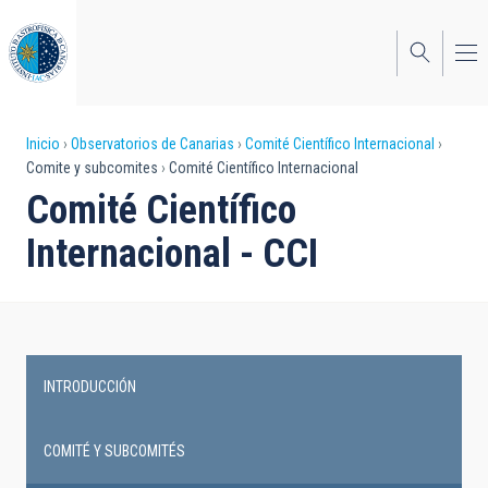
Pasar
al
contenido
principal
Sobrescribir
Inicio
Observatorios de Canarias
Comité Científico Internacional
Comite y subcomites
Comité Científico Internacional
enlaces
Comité Científico
de
Internacional - CCI
ayuda
a
la
navegación
INTRODUCCIÓN
Main
navigation
COMITÉ Y SUBCOMITÉS