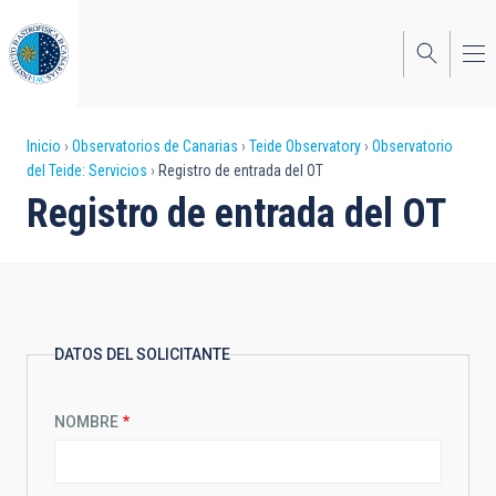
Pasar
al
contenido
principal
Sobrescribir
Inicio
Observatorios de Canarias
Teide Observatory
Observatorio
del Teide: Servicios
Registro de entrada del OT
enlaces
Registro de entrada del OT
de
ayuda
a
la
DATOS DEL SOLICITANTE
navegación
NOMBRE