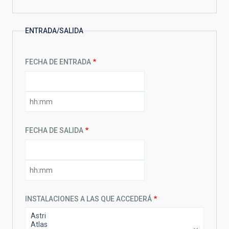
ENTRADA/SALIDA
FECHA DE ENTRADA
FECHA
DE
FECHA
ENTRADA:
DE
FECHA
ENTRADA:
HORA
FECHA DE SALIDA
FECHA
DE
FECHA
SALIDA:
DE
FECHA
SALIDA:
HORA
INSTALACIONES A LAS QUE ACCEDERÁ