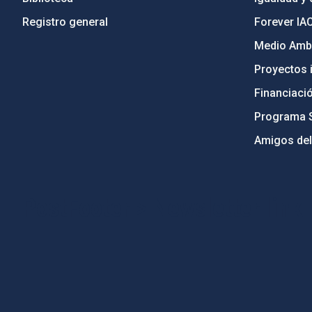
Registro general
Forever IA
Medio Ambi
Proyectos i
Financiaci
Programa 
Amigos del
PostFooter > Newsletter link