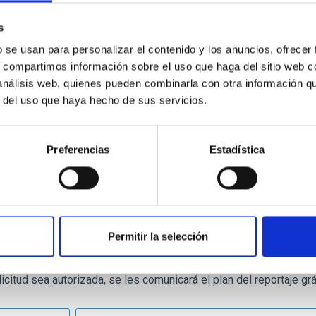
 los centros escolares españoles al Observatorio del Teide son
s
b se usan para personalizar el contenido y los anuncios, ofrecer
stas visitas quedan suspendidas entre los meses de diciembr
s, compartimos información sobre el uso que haga del sitio web 
s.
 análisis web, quienes pueden combinarla con otra información q
r del uso que haya hecho de sus servicios.
Preferencias
Estadística
 de Comunicación
 agencias, productoras y, en general, medios de comunicación qu
tanto en el exterior como en el interior de sus instalaciones, d
Permitir la selección
a solicitud deberá enviarse con una antelación de, al menos, QUI
stión de la visita.
icitud sea autorizada, se les comunicará el plan del reportaje grá