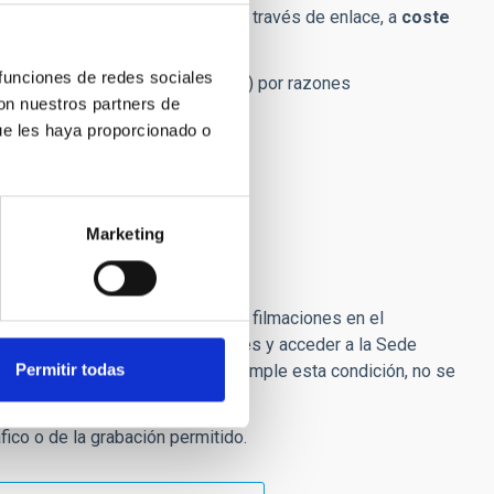
gratuitas
. Pueden solicitarlas, a través de enlace, a
coste
 funciones de redes sociales
e hasta marzo (ambos incluidos) por razones
con nuestros partners de
ue les haya proporcionado o
Marketing
e deseen realizar fotografías o filmaciones en el
eben consultar las normas generales y acceder a la Sede
Permitir todas
NCE (15) días hábiles. Si no se cumple esta condición, no se
fico o de la grabación permitido.