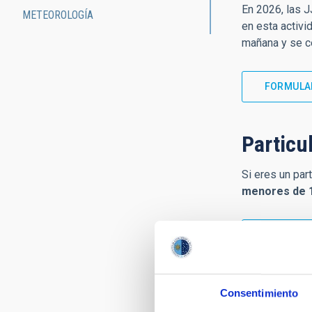
En 2026, las J
METEOROLOGÍA
en esta activid
mañana y se ce
FORMULAR
Particu
Si eres un par
menores de 1
RESERVA
Centros
Consentimiento