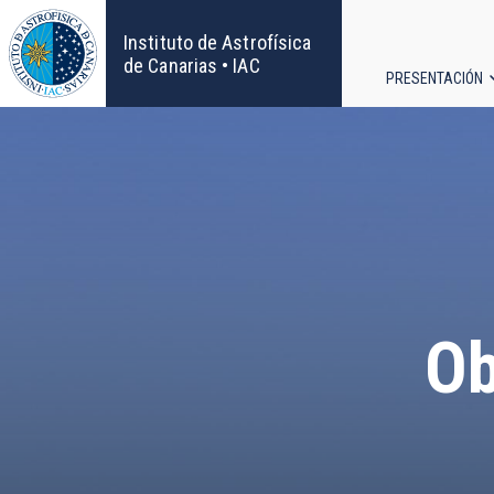
Pasar
al
Instituto de Astrofísica
contenido
de Canarias • IAC
PRESENTACIÓN
principal
Navega
principa
Ob