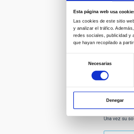
Las visitas de
0€
.
Esta página web usa cookie
Las cookies de este sitio we
IMPORTANTE: E
y analizar el tráfico. Ademá
meteorológica
redes sociales, publicidad y
que hayan recopilado a parti
RESERVA
Selección
Necesarias
de
Medios
consentimiento
Todas aquellas
Observatorio, 
Denegar
Electrónica. L
garantiza la ge
Una vez su sol