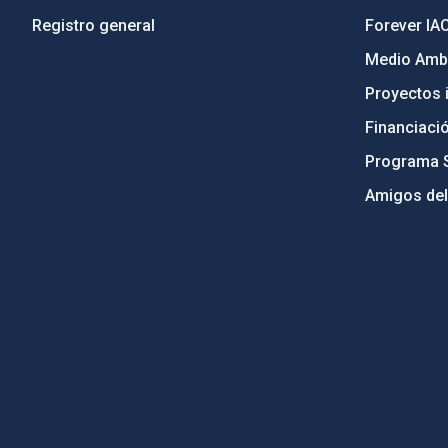
Registro general
Forever IA
Medio Ambi
Proyectos i
Financiaci
Programa 
Amigos del
PostFooter > Newsletter link