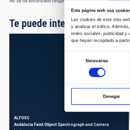
No se ha encontrado ningún resultado.
Esta página web usa cookie
Las cookies de este sitio we
Te puede interesar
y analizar el tráfico. Ademá
redes sociales, publicidad y
que hayan recopilado a parti
Selección
Necesarias
de
consentimiento
Denegar
ALFOSC
Andalucia Faint Object Spectrograph and Camera