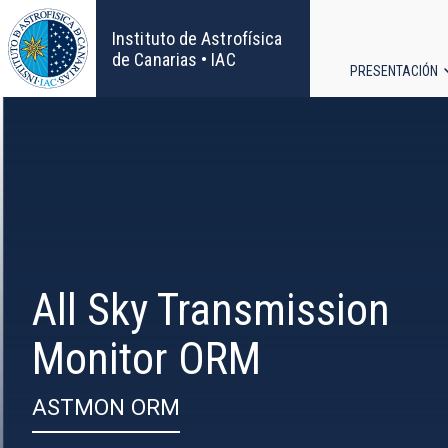
Pasar
al
Instituto de Astrofísica
contenido
de Canarias • IAC
PRESENTACIÓN
principal
Navega
principa
All Sky Transmission
Monitor ORM
ASTMON ORM