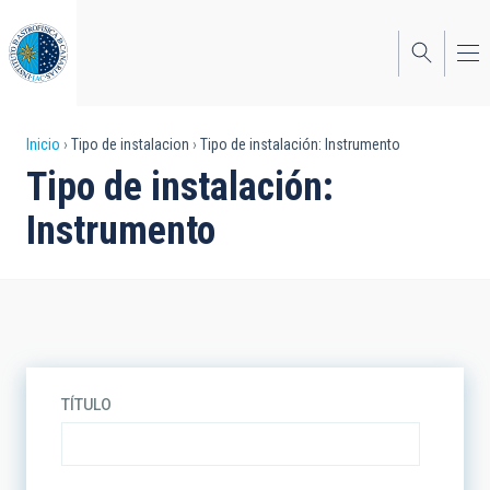
Pasar
al
contenido
principal
Sobrescribir
Inicio
Tipo de instalacion
Tipo de instalación: Instrumento
Tipo de instalación:
enlaces
Instrumento
de
ayuda
a
la
navegación
TÍTULO