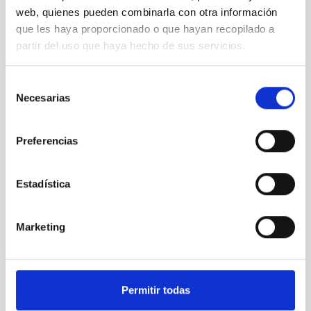
web, quienes pueden combinarla con otra información
que les haya proporcionado o que hayan recopilado a
partir del uso que haya hecho de sus servicios.
OSIRIS
OSIRIS Nasmyth-B
Selección
Instrumento
Imagen
Espectrógrafo
Necesarias
de
consentimiento
Preferencias
Estadística
Marketing
Permitir todas
MAIA