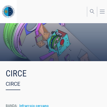
Pasar
al
contenido
principal
CIRCE
CIRCE
BANDA
Infrarrojo cercano