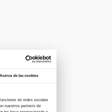
Acerca de las cookies
 funciones de redes sociales
con nuestros partners de
ue les haya proporcionado o