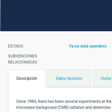
ESTADO
Ya no está operativo
SUBVENCIONES
RELACIONADAS:
Descripción
Datos técnicos
Histor
(solapa
activa)
Since 1984, there has been several experiments at th
microwave background (CMB) radiation and determine i