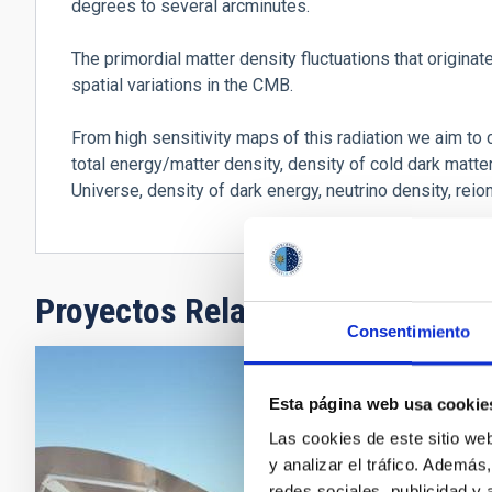
degrees to several arcminutes.
The primordial matter density fluctuations that originat
spatial variations in the CMB.
From high sensitivity maps of this radiation we aim to
total energy/matter density, density of cold dark matter
Universe, density of dark energy, neutrino density, reio
Proyectos Relacionados
Consentimiento
Polaríme
Esta página web usa cookie
Las cookies de este sitio we
Polarímetro 
y analizar el tráfico. Ademá
redes sociales, publicidad y