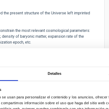
ed the present structure of the Universe left imprinted
 constrain the most relevant cosmological parameters:
, density of baryonic matter, expansion rate of the
nization epoch, etc.
Detalles
tro CMB
s
b se usan para personalizar el contenido y los anuncios, ofrecer
para el Fondo Cósmico de Microondas
s, compartimos información sobre el uso que haga del sitio web 
 análisis web, quienes pueden combinarla con otra información q