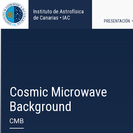
Pasar
al
Instituto de Astrofísica
contenido
de Canarias • IAC
PRESENTACIÓN
principal
Navega
principa
Cosmic Microwave
Background
CMB