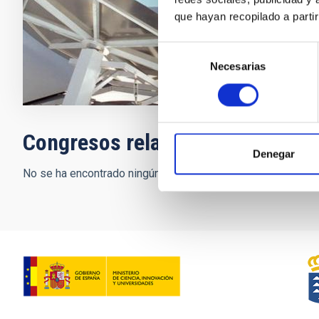
Rafael
Reb
que hayan recopilado a parti
Cerrado
Selección
Necesarias
de
consentimiento
Congresos relacionados
Denegar
No se ha encontrado ningún resultado.