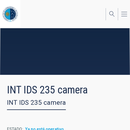
Pasar
al
contenido
principal
INT IDS 235 camera
INT IDS 235 camera
ESTADO
Ya no está operativo