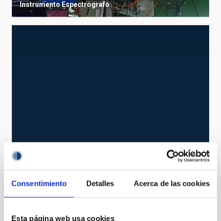
Instrumento
Espectrógrafo
OSIRIS
OSIRIS Nasmyth-B
Consentimiento
Detalles
Acerca de las cookies
Instrumento
Imagen
Espectrógrafo
Esta página web usa cookies