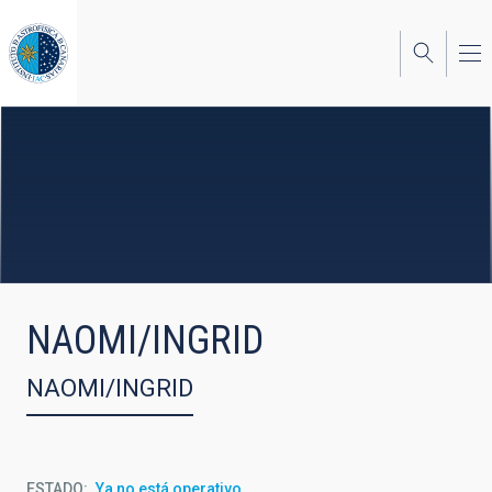
Pasar
al
contenido
principal
NAOMI/INGRID
NAOMI/INGRID
ESTADO
Ya no está operativo