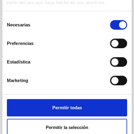
Telescopio
Imagen
Nocturno
Ø 2300.00 cm
partir del uso que haya hecho de sus servicios.
Selección
Necesarias
de
consentimiento
Preferencias
Estadística
Marketing
MAGIC
The MAGIC Telescopes
Permitir todas
Telescopio
Imagen
Nocturno
Ø 1700.00 cm
Permitir la selección