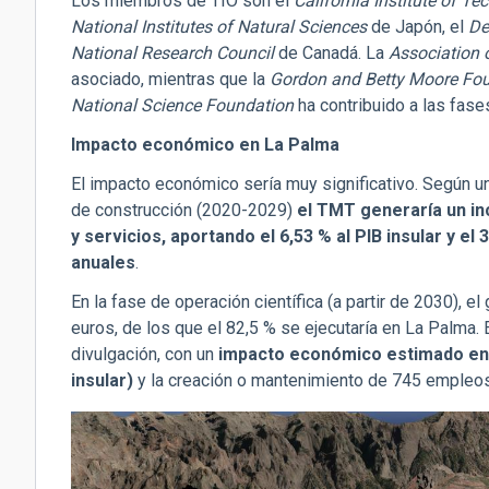
Los miembros de TIO son el
California Institute of T
National Institutes of Natural Sciences
de Japón, el
De
National Research Council
de Canadá. La
Association 
asociado, mientras que la
Gordon and Betty Moore Fo
National Science Foundation
ha contribuido a las fase
Impacto económico en La Palma
El impacto económico sería muy significativo. Según u
de construcción (2020-2029)
el TMT generaría un in
y servicios, aportando el 6,53 % al PIB insular y el
anuales
.
En la fase de operación científica (a partir de 2030), e
euros, de los que el 82,5 % se ejecutaría en La Palma. E
divulgación, con un
impacto económico estimado en 7
insular)
y la creación o mantenimiento de 745 empleos,