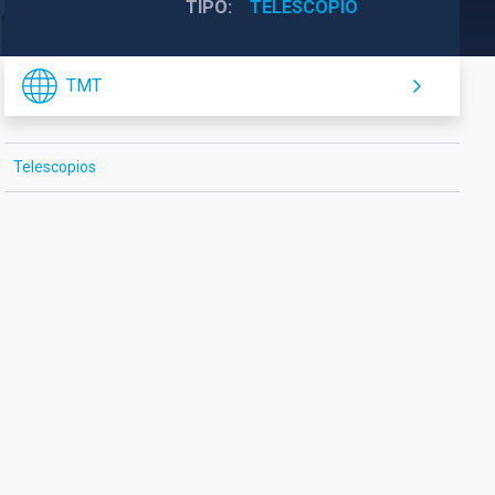
TIPO
TELESCOPIO
TMT
Telescopios