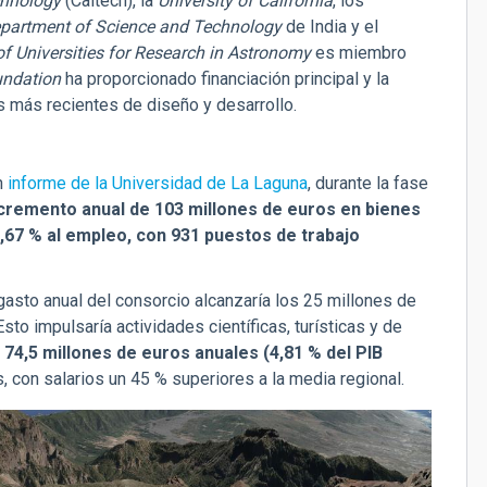
echnology
(Caltech), la
University of California
, los
partment of Science and Technology
de India y el
of Universities for Research in Astronomy
es miembro
undation
ha proporcionado financiación principal y la
s más recientes de diseño y desarrollo.
n
informe de la Universidad de La Laguna
, durante la fase
cremento anual de 103 millones de euros en bienes
 3,67 % al empleo, con 931 puestos de trabajo
l gasto anual del consorcio alcanzaría los 25 millones de
sto impulsaría actividades científicas, turísticas y de
4,5 millones de euros anuales (4,81 % del PIB
 con salarios un 45 % superiores a la media regional.