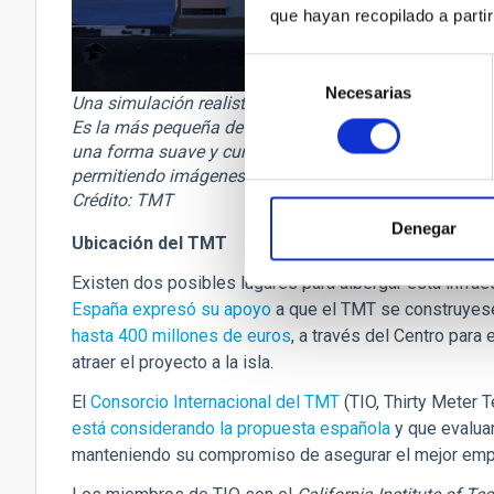
que hayan recopilado a parti
Selección
Necesarias
de
Una simulación realista de la cúpula de TMT en el cre
consentimiento
Es la más pequeña de las cúpulas de la nueva genera
una forma suave y curvada, la cúpula de calota del TMT
permitiendo imágenes nítidas. La forma y el color eleg
Crédito: TMT
Denegar
Ubicación del TMT
Existen dos posibles lugares para albergar esta infrae
España expresó su apoyo
a que el TMT se construyese
hasta 400 millones de euros
, a través del Centro para 
atraer el proyecto a la isla.
El
Consorcio Internacional del TMT
(TIO, Thirty Meter 
está considerando la propuesta española
y que evaluar
manteniendo su compromiso de asegurar el mejor emp