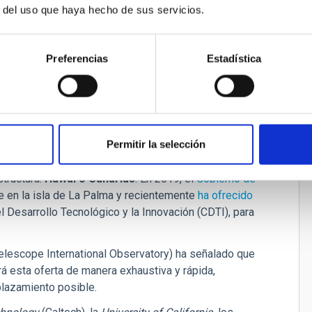
r del uso que haya hecho de sus servicios.
Preferencias
Estadística
púsculo. La cúpula de TMT es increíblemente eficiente.
ción de T
elescopios Extremadamente Grandes (ELT)
, Con
 reduce el ruido del viento que sacude el telescopio,
idos ayudan a que se integre mejor en el entorno.
Permitir la selección
structura:
Hawái o Canarias
. En 2019, el
Gobierno de
 en la isla de La Palma y recientemente
ha ofrecido
el Desarrollo Tecnológico y la Innovación (CDTI), para
Telescope International Observatory) ha señalado que
á esta oferta de manera exhaustiva y rápida,
lazamiento posible.