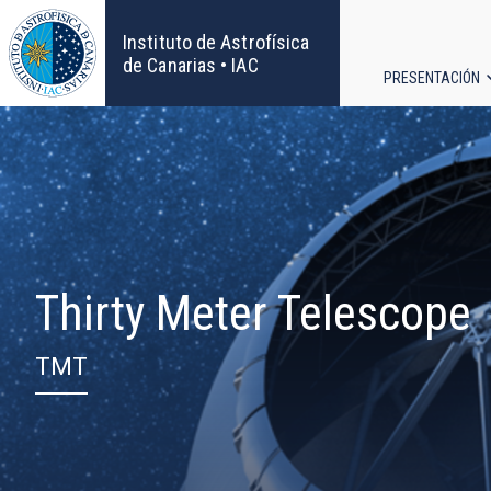
Pasar
al
Instituto de Astrofísica
contenido
de Canarias • IAC
PRESENTACIÓN
principal
Navega
principa
Thirty Meter Telescope
TMT