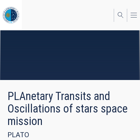
Pasar
al
contenido
principal
PLAnetary Transits and
Oscillations of stars space
mission
PLATO