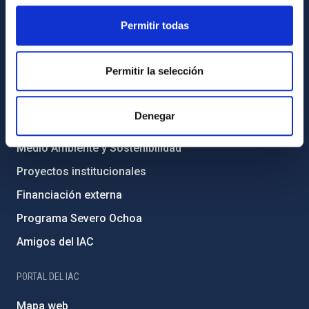
INFORMACIÓN INSTITUCIONAL
Permitir todas
Legislación
Transparencia
Permitir la selección
Código ético y política antifraude
Igualdad y diversidad de género
Denegar
Forever IAC
Medio Ambiente y Sostenibilidad
Proyectos institucionales
Financiación externa
Programa Severo Ochoa
Amigos del IAC
PORTAL DEL IAC
Mapa web