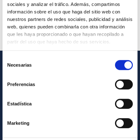
sociales y analizar el tráfico. Además, compartimos
información sobre el uso que haga del sitio web con
nuestros partners de redes sociales, publicidad y análisis
web, quienes pueden combinarla con otra información
que les haya proporcionado o que hayan recopilado a
partir del uso que haya hecho de sus servicios.
Selección
Necesarias
de
INFORMACIÓN GENERAL
consentimiento
Contacto
Preferencias
Cómo llegar al IAC
Directorio de personal
Estadística
Biblioteca
Marketing
Registro general