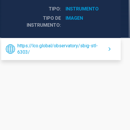
TIPO
INSTRUMENTO
TIPO DE
IMAGEN
INSTRUMENTO
https://lco.global/observatory/sbig-stl-
6303/