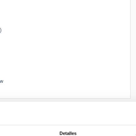
)
 w
Detalles