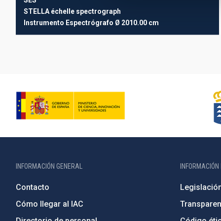
SES
STELLA échelle spectrograph
Instrumento
Espectrógrafo
Ø 2010.00 cm
INFORMACIÓN GENERAL
INFORMACIÓN 
Contacto
Legislació
Cómo llegar al IAC
Transparen
Directorio de personal
Código étic