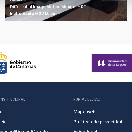
DIMM-OT
Differential Image Motion Monitor - OT
Instrumento
Ø 20.00 cm
INSTITUCIONAL
PORTAL DEL IAC
n
Mapa web
cia
Políticas de privacidad
o y política antifraude
Aviso legal