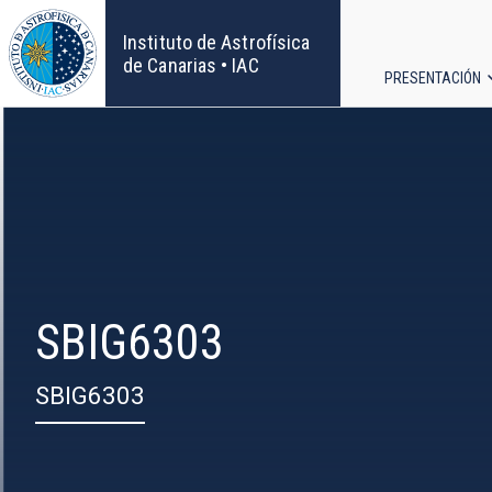
Pasar
al
Instituto de Astrofísica
contenido
de Canarias • IAC
PRESENTACIÓN
principal
Navega
principa
SBIG6303
SBIG6303