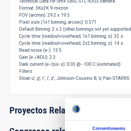
Technical Data for 0m4 SBIG STL-6303 camera
Format: 3Kx2K 9-micron
FOV (arcmin): 29.2 x 19.5
Pixel size (1x1 binning, arcsec): 0.571
Default Binning: 2 x 2 (other binnings not yet supported
Cycle time (readout+overhead; 1x1 binning, s): 32 s
Cycle time (readout+overhead; 2x2 binning, s): 14 s
Read noise (e-): 13.5
Gain (e-/ADU): 2.3
Dark current (e-/pix-s): 0.03 @ -100 C (estimated)
Filters :
Sloan u', g', r', i', z', Johnson-Cousins B, V, Pan-STARRS
Proyectos Relacionados
Consentimiento