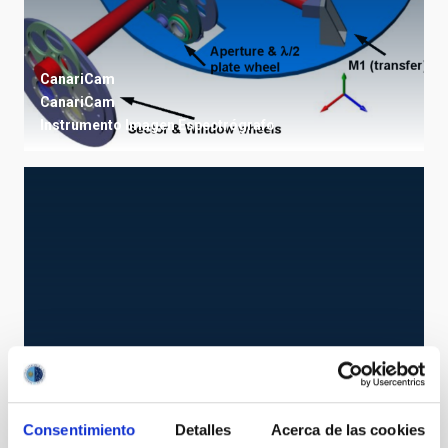
CanariCam
CanariCam
Instrumento
Imagen
Espectrógrafo
Consentimiento
Detalles
Acerca de las cookies
HARPS-N