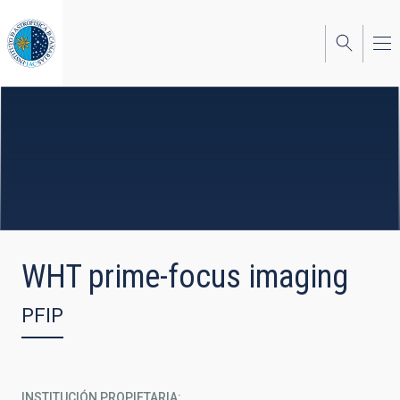
Pasar
al
contenido
principal
WHT prime-focus imaging
PFIP
INSTITUCIÓN PROPIETARIA