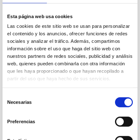
High Accuracy Radial velocity Planet Searcher
Instrumento
Espectrógrafo
Esta página web usa cookies
Las cookies de este sitio web se usan para personalizar
el contenido y los anuncios, ofrecer funciones de redes
sociales y analizar el tráfico. Además, compartimos
información sobre el uso que haga del sitio web con
nuestros partners de redes sociales, publicidad y análisis
web, quienes pueden combinarla con otra información
que les haya proporcionado o que hayan recopilado a
partir del uso que haya hecho de sus servicios.
Selección
Necesarias
de
NOTCAM
consentimiento
Nordic Optical Telescope near-infrared Camera and
Preferencias
spectrograph
Instrumento
Imagen
Espectrógrafo