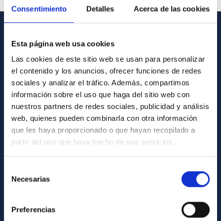
Consentimiento
Detalles
Acerca de las cookies
INFORMACIÓN GENERAL
Esta página web usa cookies
Las cookies de este sitio web se usan para personalizar
Contacto
el contenido y los anuncios, ofrecer funciones de redes
Cómo llegar al IAC
sociales y analizar el tráfico. Además, compartimos
información sobre el uso que haga del sitio web con
Directorio de personal
nuestros partners de redes sociales, publicidad y análisis
Biblioteca
web, quienes pueden combinarla con otra información
Registro general
que les haya proporcionado o que hayan recopilado a
partir del uso que haya hecho de sus servicios.
INFORMACIÓN INSTITUCIONAL
Selección
Legislación
Necesarias
de
Transparencia
consentimiento
Código ético y política antifraude
Preferencias