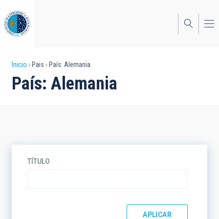
Pasar
al
contenido
principal
Sobrescribir
Inicio
Pais
País: Alemania
País: Alemania
enlaces
de
ayuda
a
la
TÍTULO
navegación