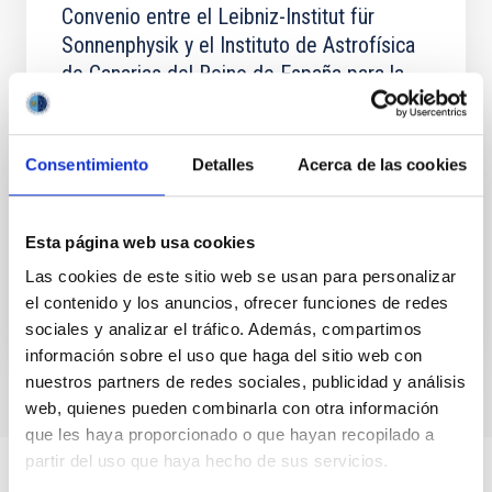
Convenio entre el Leibniz-Institut für
Sonnenphysik y el Instituto de Astrofísica
de Canarias del Reino de España para la
operación de los telescopios solares
alemanes en el observatorio del Teide
Consentimiento
Detalles
Acerca de las cookies
El objeto del convenio es la operación de las
instalaciones solares alemanas erigidas en el OT,
Tenerife, en los términos y condiciones que se
establecen en el...
Esta página web usa cookies
Las cookies de este sitio web se usan para personalizar
el contenido y los anuncios, ofrecer funciones de redes
sociales y analizar el tráfico. Además, compartimos
información sobre el uso que haga del sitio web con
nuestros partners de redes sociales, publicidad y análisis
web, quienes pueden combinarla con otra información
que les haya proporcionado o que hayan recopilado a
partir del uso que haya hecho de sus servicios.