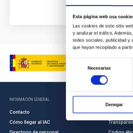
Esta página web usa cookie
Las cookies de este sitio we
y analizar el tráfico. Ademá
redes sociales, publicidad y
que hayan recopilado a parti
Selección
Necesarias
de
consentimiento
INFORMACIÓN GENERAL
INFORMACIÓN 
Denegar
Contacto
Legislació
Cómo llegar al IAC
Transparen
Directorio de personal
Código étic