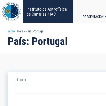
Pasar
al
Instituto de Astrofísica
contenido
de Canarias • IAC
PRESENTACIÓN
principal
Navega
Sobrescribir
Inicio
Pais
País: Portugal
principa
País: Portugal
enlaces
de
ayuda
a
TÍTULO
la
navegación