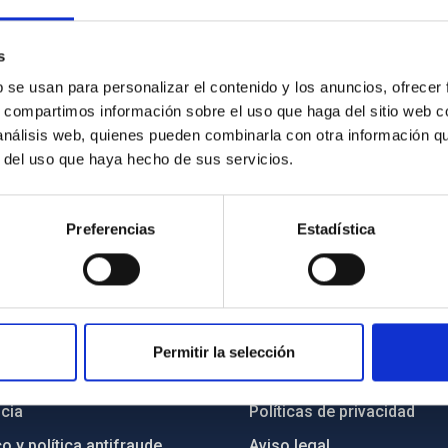
s
b se usan para personalizar el contenido y los anuncios, ofrecer
s, compartimos información sobre el uso que haga del sitio web 
 análisis web, quienes pueden combinarla con otra información q
r del uso que haya hecho de sus servicios.
Preferencias
Estadística
INSTITUCIONAL
PORTAL DEL IAC
Permitir la selección
n
Mapa web
cia
Políticas de privacidad
o y política antifraude
Aviso legal