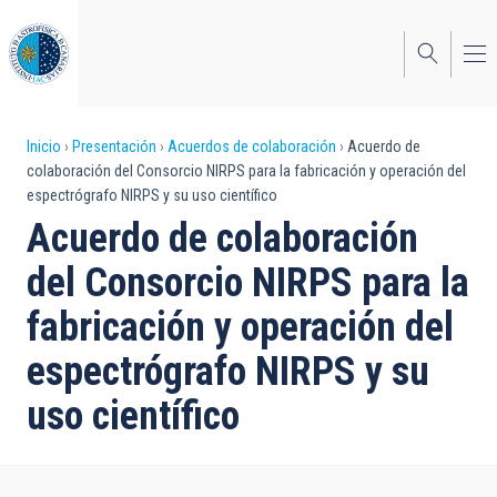
Pasar
al
contenido
principal
Sobrescribir
Inicio
Presentación
Acuerdos de colaboración
Acuerdo de
colaboración del Consorcio NIRPS para la fabricación y operación del
enlaces
espectrógrafo NIRPS y su uso científico
de
Acuerdo de colaboración
ayuda
del Consorcio NIRPS para la
a
fabricación y operación del
la
espectrógrafo NIRPS y su
navegación
uso científico