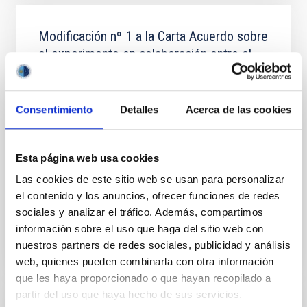
Modificación nº 1 a la Carta Acuerdo sobre
el experimento en colaboración entre el
IAC y la Organización Europea de
InvestigaciónAstronómica Hemisferio Sur.
Consentimiento
Detalles
Acerca de las cookies
Ampliar los objetivos de la colaboración para permitir
que los experimentos de campo LGS-AO sean
realizados en el telescopio WHT de La Palma en
colaboración científica con el equipo de sistemas de
Esta página web usa cookies
Las cookies de este sitio web se usan para personalizar
Fecha en vigor
01/02/2017
-
31/12/2020
el contenido y los anuncios, ofrecer funciones de redes
No vigente
sociales y analizar el tráfico. Además, compartimos
información sobre el uso que haga del sitio web con
nuestros partners de redes sociales, publicidad y análisis
web, quienes pueden combinarla con otra información
que les haya proporcionado o que hayan recopilado a
partir del uso que haya hecho de sus servicios.