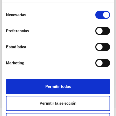
Adenda al Convenio de colaboración entre
el IAC, Fundación CajaCanarias y Fundación
Selección
Necesarias
La Caixa para el programa internacional de
de
consentimiento
Becas de Doctorado
Preferencias
El objeto es la adhesión de la Fundación CajaCanarias
al convenio de colaboración de fecha 23 de enero de
2013 con la finalidad de colaborar conjuntamente en
Estadística
el desarrollo del “Programa Internacional
Fecha en vigor
29/07/2015
-
31/12/2016
Marketing
No vigente
Permitir todas
Permitir la selección