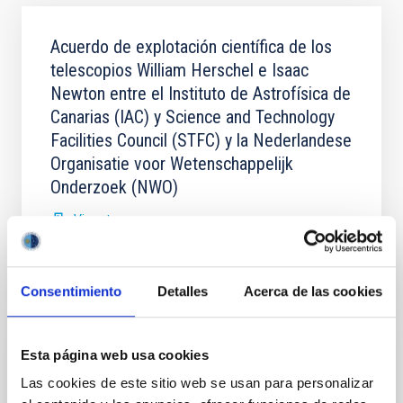
Acuerdo de explotación científica de los
telescopios William Herschel e Isaac
Newton entre el Instituto de Astrofísica de
Canarias (IAC) y Science and Technology
Facilities Council (STFC) y la Nederlandese
Organisatie voor Wetenschappelijk
Onderzoek (NWO)
Vigente
Consentimiento
Detalles
Acerca de las cookies
Esta página web usa cookies
Acuerdo para la instalación del Telescopio
de Treinta Metros (TMT) en el
Las cookies de este sitio web se usan para personalizar