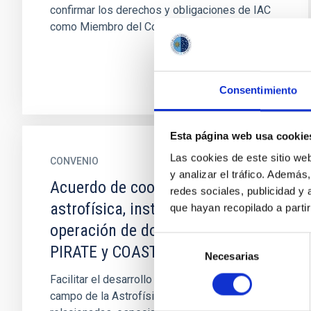
confirmar los derechos y obligaciones de IAC
como Miembro del Consorcio
Consentimiento
Esta página web usa cookie
Las cookies de este sitio we
CONVENIO
y analizar el tráfico. Ademá
Acuerdo de cooperación en
redes sociales, publicidad y
astrofísica, instalación y
que hayan recopilado a parti
operación de dos telescopios
Selección
PIRATE y COAST
Necesarias
de
consentimiento
Facilitar el desarrollo de la cooperación en el
campo de la Astrofísica y tecnologías