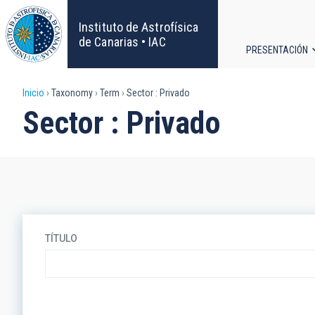
Pasar
al
Instituto de Astrofísica
contenido
de Canarias • IAC
PRESENTACIÓN
principal
Navega
Sobrescribir
Inicio
Taxonomy
Term
Sector : Privado
principa
Sector : Privado
enlaces
de
ayuda
a
TÍTULO
la
navegación