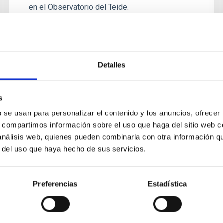
en el Observatorio del Teide.
Detalles
s
b se usan para personalizar el contenido y los anuncios, ofrecer
CONVENIO
s, compartimos información sobre el uso que haga del sitio web 
Acuerdo de cooperación entre el
 análisis web, quienes pueden combinarla con otra información q
Instituto de Astrofísica de
r del uso que haya hecho de sus servicios.
Canarias y la Université de Mons
Preferencias
Estadística
El acuerdo establece el marco de actuación
común entre las partes. El objetivo es
promover el intercambio de personal,
experiencias y proyectos en el ámbito de...