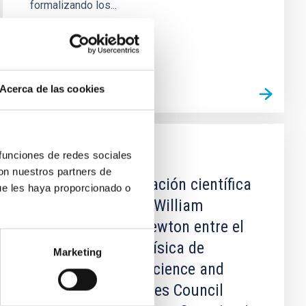
formalizando los...
Acerca de las cookies
 funciones de redes sociales
CONVENIO
con nuestros partners de
Acuerdo de explotación científica
ue les haya proporcionado o
de los telescopios William
Herschele Isaac Newton entre el
Instituto de Astrofísica de
Marketing
Canarias (IAC), elScience and
Technology Facilities Council