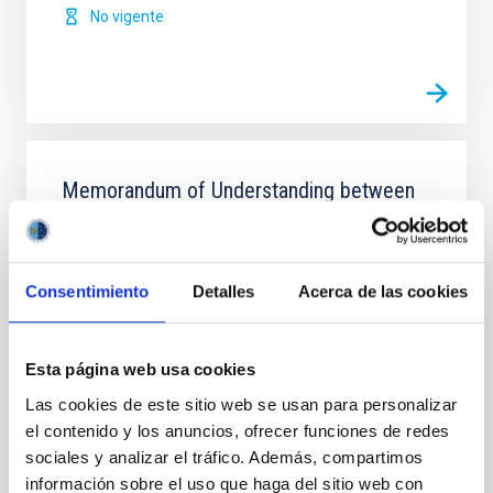
No vigente
Memorandum of Understanding between
Consejería de Empleo,Industria y Turismo
Asturias and Liverpool John Moores
University and Instituto de Astrofísica de
Consentimiento
Detalles
Acerca de las cookies
Canarias on the design and development,
construction, deployment operation the
New Robotic Telescope
Esta página web usa cookies
SOLO VERSIÓN EN INGLÉS.The purpose of this
Las cookies de este sitio web se usan para personalizar
Memorandum of Understanding is for the Parties to
el contenido y los anuncios, ofrecer funciones de redes
explore the design, development, construction,
sociales y analizar el tráfico. Además, compartimos
deployment and operation of the NRT as a
información sobre el uso que haga del sitio web con