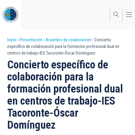
Pasar
al
contenido
principal
Sobrescribir
Inicio
Presentación
Acuerdos de colaboración
Concierto
específico de colaboración para la formación profesional dual en
enlaces
centros de trabajo-IES Tacoronte-Óscar Domínguez
de
Concierto específico de
ayuda
colaboración para la
a
formación profesional dual
la
en centros de trabajo-IES
navegación
Tacoronte-Óscar
Domínguez