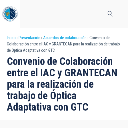
Pasar
al
contenido
principal
Sobrescribir
Inicio
Presentación
Acuerdos de colaboración
Convenio de
Colaboración entre el IAC y GRANTECAN para la realización de trabajo
enlaces
de Óptica Adaptativa con GTC
de
Convenio de Colaboración
ayuda
entre el IAC y GRANTECAN
a
para la realización de
la
trabajo de Óptica
navegación
Adaptativa con GTC