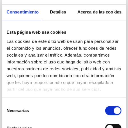
restauración del emplazamiento
Consentimiento
Detalles
Acerca de las cookies
Fecha en vigor
29/03/2017
-
29/03/2021
No vigente
Esta página web usa cookies
Las cookies de este sitio web se usan para personalizar
el contenido y los anuncios, ofrecer funciones de redes
sociales y analizar el tráfico. Además, compartimos
información sobre el uso que haga del sitio web con
nuestros partners de redes sociales, publicidad y análisis
Acuerdo de Colaboración entre Leading-On
web, quienes pueden combinarla con otra información
y el IAC para el desarrollo del proyecto "Un
que les haya proporcionado o que hayan recopilado a
espacio para crecer" en el Observatorio
partir del uso que haya hecho de sus servicios.
del Teide.
Posibilitar el desarrollo de las actividades que
Selección
conforman el proyecto "Un espacio para crecer" en el
Necesarias
de
Observatorio del Teide.
consentimiento
Fecha en vigor
28/03/2017
-
28/03/2018