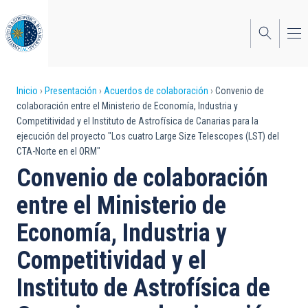
Pasar
al
contenido
principal
Sobrescribir
Inicio
Presentación
Acuerdos de colaboración
Convenio de
colaboración entre el Ministerio de Economía, Industria y
enlaces
Competitividad y el Instituto de Astrofísica de Canarias para la
ejecución del proyecto "Los cuatro Large Size Telescopes (LST) del
de
CTA-Norte en el ORM"
ayuda
Convenio de colaboración
a
entre el Ministerio de
la
Economía, Industria y
navegación
Competitividad y el
Instituto de Astrofísica de