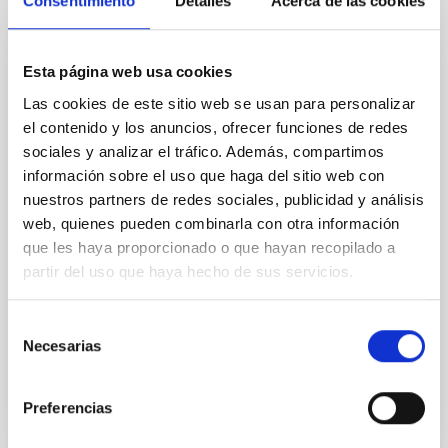
Consentimiento
Detalles
Acerca de las cookies
Convenio de colaboración DECA entre
Esta página web usa cookies
INCYDE y el IAC dentro del proyecto
Las cookies de este sitio web se usan para personalizar
"Incubadora de Alta Tecnología para el
el contenido y los anuncios, ofrecer funciones de redes
fomento de la innovación y la transferencia
sociales y analizar el tráfico. Además, compartimos
de la tecnología a las MICROPYMES"
información sobre el uso que haga del sitio web con
nuestros partners de redes sociales, publicidad y análisis
Este Convenio se suscribe entre ambas partes en
web, quienes pueden combinarla con otra información
cumplimiento de la Cláusula Vigesimotercera de la
que les haya proporcionado o que hayan recopilado a
Convocatoria reguladora de la Concesión de ayudas
partir del uso que haya hecho de sus servicios.
relativas al proyecto Incubadoras de Alta Tecnología
Fecha en vigor
03/07/2018
-
31/12/2023
Selección
No vigente
Necesarias
de
consentimiento
Preferencias