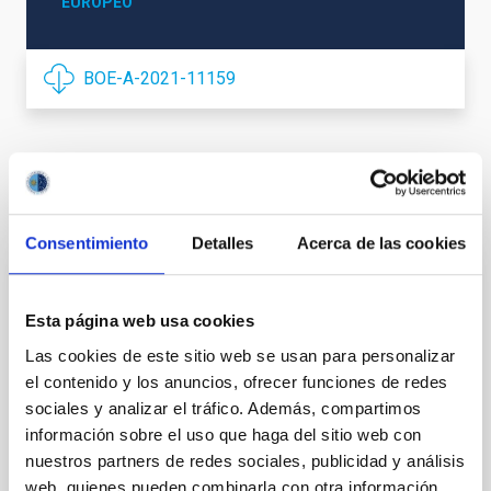
EUROPEO
BOE-A-2021-11159
Otros convenios relacionados
Consentimiento
Detalles
Acerca de las cookies
Acuerdo de explotación científica de los
Esta página web usa cookies
telescopios William Herschel e Isaac
Newton entre el Instituto de Astrofísica de
Las cookies de este sitio web se usan para personalizar
Canarias (IAC) y Science and Technology
el contenido y los anuncios, ofrecer funciones de redes
Facilities Council (STFC) y la Nederlandese
sociales y analizar el tráfico. Además, compartimos
información sobre el uso que haga del sitio web con
Organisatie voor Wetenschappelijk
nuestros partners de redes sociales, publicidad y análisis
Onderzoek (NWO)
web, quienes pueden combinarla con otra información