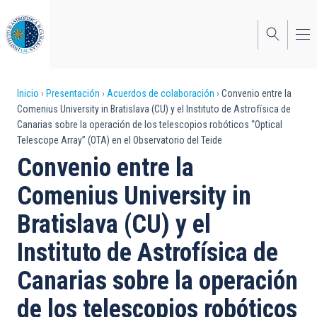
Pasar
al
contenido
principal
Sobrescribir
Inicio
Presentación
Acuerdos de colaboración
Convenio entre la
Comenius University in Bratislava (CU) y el Instituto de Astrofísica de
enlaces
Canarias sobre la operación de los telescopios robóticos “Optical
Telescope Array” (OTA) en el Observatorio del Teide
de
Convenio entre la
ayuda
Comenius University in
a
Bratislava (CU) y el
la
navegación
Instituto de Astrofísica de
Canarias sobre la operación
de los telescopios robóticos