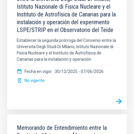
Istituto Nazionale di Fisica Nucleare y el
INSTITUCIÓN FIRMANTE
Instituto de Astrofísica de Canarias para la
instalación y operación del experimento
LSPE/STRIP en el Observatorio del Teide
FECHA DE FIRMA (MIN)
Establecer la segunda prórroga del Convenio entre la
Universita Degli Studi Di Milano, Istituto Nazionale di
Fisica Nucleare y el Instituto de Astrofísica de
Canarias para la instalación y operación
FECHA DE FIRMA (MAX)
MARCO LEGAL
Fecha en vigor
30/12/2025
-
07/06/2026
No vigente
SECTOR
ORDENAR POR
ORDEN
Memorando de Entendimiento entre la