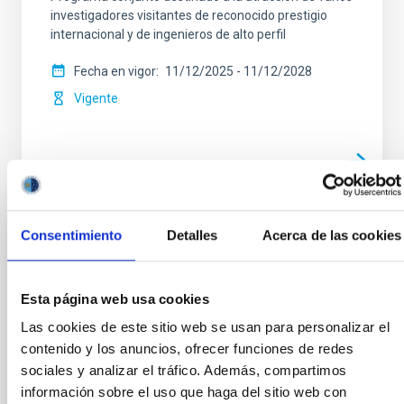
investigadores visitantes de reconocido prestigio
internacional y de ingenieros de alto perfil
Fecha en vigor
11/12/2025
-
11/12/2028
Vigente
Consentimiento
Detalles
Acerca de las cookies
Convenio entre el Instituto de Astrofísica
de Canarias y Light Bridges, SL, para el
desarrollo de un programa de becas
Esta página web usa cookies
científicas y tecnológicas
Las cookies de este sitio web se usan para personalizar el
El convenio tiene por objeto establecer los términos
contenido y los anuncios, ofrecer funciones de redes
de colaboración entre el IAC y Light Bridges para el
sociales y analizar el tráfico. Además, compartimos
desarrollo conjunto de un programa de becas de
información sobre el uso que haga del sitio web con
formación investigadora y técnica (“Light