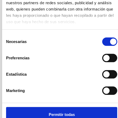
nuestros partners de redes sociales, publicidad y análisis
web, quienes pueden combinarla con otra información que
Fecha en vigor
26/11/2025
-
26/11/2028
les haya proporcionado o que hayan recopilado a partir del
Vigente
uso que haya hecho de sus servicios.
Selección
Necesarias
de
consentimiento
Preferencias
Convenio entre la Liverpool John Moores
University y el Instituto de Astrofísica de
Canarias para la instalación y operación del
Estadística
Telescopio Liverpool en el Observatorio
del Roque de Los Muchachos
Marketing
El presente Convenio tiene por objeto autorizar la
instalación, operación y uso continuado del
Telescopio Liverpool, perteneciente a la LJMU, en el
Observatorio del Roque de los Muchachos (ORM), en
Permitir todas
la