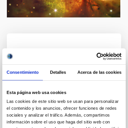
Visión
Consentimiento
Detalles
Acerca de las cookies
El liderazgo internacional en Astrofísica logrando
excelentes resultados científicos y tecnológicos,
fortaleciendo los Observatorios de Canarias como
Esta página web usa cookies
"reserva astronómica", atrayendo infraestructuras
de investigación de primer nivel, convirtiéndose en
Las cookies de este sitio web se usan para personalizar
un centro de referencia en Europa para la
el contenido y los anuncios, ofrecer funciones de redes
formación de personal investigador y técnico y
sociales y analizar el tráfico. Además, compartimos
transfiriendo el conocimiento entre las
información sobre el uso que haga del sitio web con
comunidades científicas.