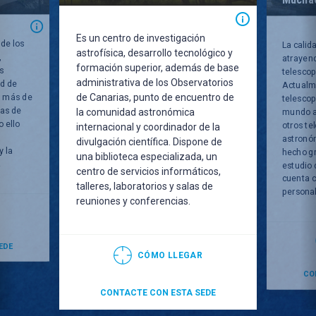
Es un centro de investigación
 de los
La calid
astrofísica, desarrollo tecnológico y
,
atrayend
formación superior, además de base
s
telescop
administrativa de los Observatorios
ad de
Actualm
de Canarias, punto de encuentro de
y más de
telescopi
las de
la comunidad astronómica
mundo a
 ello
otros te
internacional y coordinador de la
astronóm
divulgación científica. Dispone de
y la
hecho g
una biblioteca especializada, un
.
estudio 
centro de servicios informáticos,
cuenta c
talleres, laboratorios y salas de
personal 
reuniones y conferencias.
R
EDE
CÓMO LLEGAR
CO
CONTACTE CON ESTA SEDE