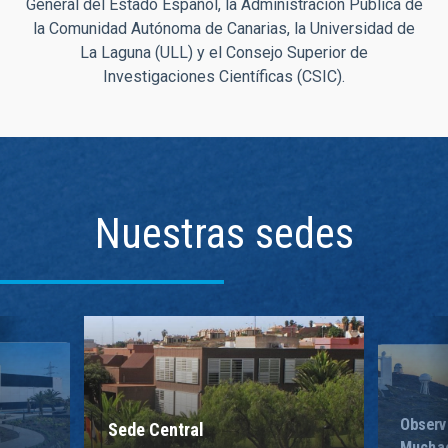
General del Estado Español, la Administración Pública de
la Comunidad Autónoma de Canarias, la Universidad de
La Laguna (ULL) y el Consejo Superior de
Investigaciones Científicas (CSIC).
Nuestras sedes
Observ
Sede Central
Mucha