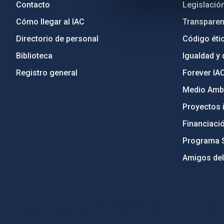
Contacto
Legislació
Cómo llegar al IAC
Transparen
Directorio de personal
Código étic
Biblioteca
Igualdad y 
Registro general
Forever IA
Medio Ambi
Proyectos i
Financiaci
Programa 
Amigos del
PostFooter > Newsletter link