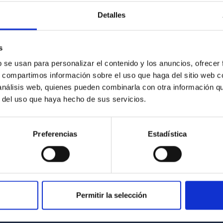
centrado en la I+D+i tecnológica, la
Detalles
sostenibilidad, las TICs y...
s
b se usan para personalizar el contenido y los anuncios, ofrecer
s, compartimos información sobre el uso que haga del sitio web 
 análisis web, quienes pueden combinarla con otra información q
r del uso que haya hecho de sus servicios.
Preferencias
Estadística
Permitir la selección
INSTITUCIONAL
PORTAL DEL IAC