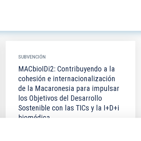
SUBVENCIÓN
MACbioIDi2: Contribuyendo a la
cohesión e internacionalización
de la Macaronesia para impulsar
los Objetivos del Desarrollo
Sostenible con las TICs y la I+D+i
biomédica
El objetivo del proyecto es establecer un “hub”
de excelencia internacional en la Macaronesia,