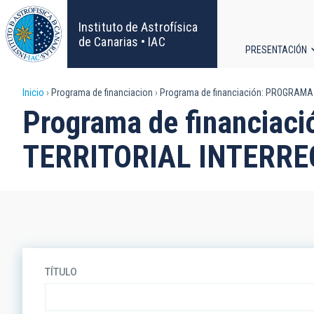
Pasar
al
Instituto de Astrofísica
contenido
de Canarias • IAC
PRESENTACIÓN
principal
Navega
Sobrescribir
Inicio
Programa de financiacion
Programa de financiación: PROGRAM
principa
Programa de financi
enlaces
TERRITORIAL INTERR
de
ayuda
a
la
TÍTULO
navegación