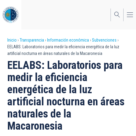
Pasar
al
contenido
principal
Sobrescribir
Inicio
Transparencia
Información económica
Subvenciones
EELABS: Laboratorios para medir la eficiencia energética de la luz
enlaces
artificial nocturna en áreas naturales de la Macaronesia
de
EELABS: Laboratorios para
ayuda
medir la eficiencia
a
energética de la luz
la
artificial nocturna en áreas
navegación
naturales de la
Macaronesia