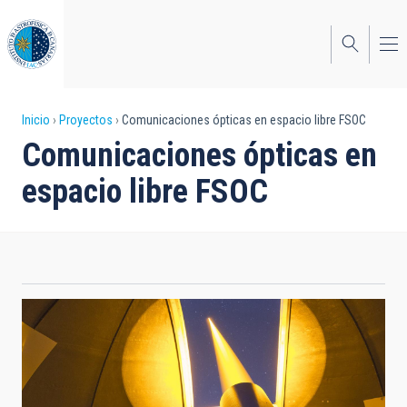
Pasar
al
contenido
principal
Sobrescribir
Inicio
Proyectos
Comunicaciones ópticas en espacio libre FSOC
Comunicaciones ópticas en
enlaces
espacio libre FSOC
de
ayuda
a
la
navegación