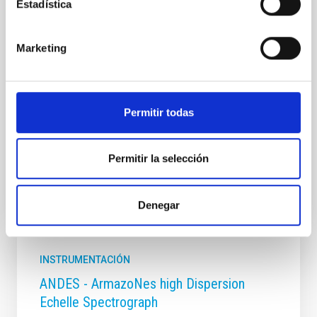
Estadística
enanas blancas y su entorno local
Los agujeros negros y estrellas de neutrones en
binarias de rayos-X son laboratorios únicos para
Marketing
explorar la física de estos objetos compactos. No solo
permiten confirmar la existencia de agujeros
Permitir todas
Montserrat
Armas Padilla
En ejecución
Permitir la selección
Denegar
INSTRUMENTACIÓN
ANDES - ArmazoNes high Dispersion
Echelle Spectrograph