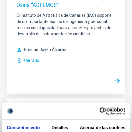
Osiris “ADFEMOS”
El Instituto de Astrofísica de Canarias (IAC) dispone
de un importante equipo de ingeniería y personal
técnico con capacidad para acometer proyectos de
desarrollo de instrumentación científica
Enrique
Joven Álvarez
Cerrado
INVESTIGACIÓN
Actualización y Mejora Sustancial de
Actividades Relacionadas con la
Consentimiento
Detalles
Acerca de las cookies