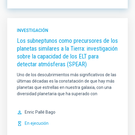
LÍNEA DE INSTRUMENTACIÓN
INVESTIGACIÓN
Los subneptunos como precursores de los
planetas similares a la Tierra: investigación
LÍNEA DE INVESTIGACIÓN
sobre la capacidad de los ELT para
detectar atmósferas (SPEAR)
Uno de los descubrimientos más significativos de las
LÍNEA IACTEC
ORDENAR POR
últimas décadas es la constatación de que hay más
planetas que estrellas en nuestra galaxia, con una
diversidad planetaria que ha superado con
ORDEN
Enric
Pallé Bago
En ejecución