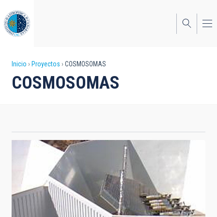
Pasar
al
contenido
principal
Sobrescribir
Inicio
Proyectos
COSMOSOMAS
COSMOSOMAS
enlaces
de
ayuda
a
la
navegación