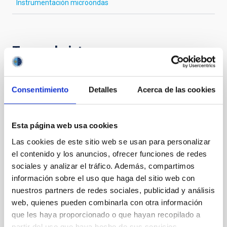
Instrumentación microondas
Te puede interesar
HARMONI
Consentimiento
Detalles
Acerca de las cookies
HARMONI es uno de los dos instrumentos científicos
de primera luz para el ELT europeo (Extremely Large
Esta página web usa cookies
Telescope). Es un espectrógrafo de campo integral
de alta resolución angular, en el rango óptico e
Las cookies de este sitio web se usan para personalizar
infrarrojo cercano, y con una resolución espectral que
el contenido y los anuncios, ofrecer funciones de redes
varía entre R ~ 4000 y R ~ 20000
sociales y analizar el tráfico. Además, compartimos
información sobre el uso que haga del sitio web con
María Begoña
García Lorenzo
nuestros partners de redes sociales, publicidad y análisis
Evencio
Mediavilla Gradolph
web, quienes pueden combinarla con otra información
En ejecución
que les haya proporcionado o que hayan recopilado a
partir del uso que haya hecho de sus servicios.