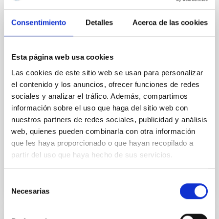
Te puede interesar
Consentimiento
Detalles
Acerca de las cookies
IACTEC Grandes Telescopios: El
Telescopio Solar Europeo - EST
Esta página web usa cookies
El Telescopio Solar Europeo (EST) (
http://www.est-
Las cookies de este sitio web se usan para personalizar
east.eu
) es una iniciativa de la física solar europea en
el contenido y los anuncios, ofrecer funciones de redes
la que participan más de 30 instituciones de 18
sociales y analizar el tráfico. Además, compartimos
países, bajo la coordinación del IAC, representando la
información sobre el uso que haga del sitio web con
mayor infraestructura de investigación europea
nuestros partners de redes sociales, publicidad y análisis
proyectada en el campo de la física solar desde
Tierra.
web, quienes pueden combinarla con otra información
que les haya proporcionado o que hayan recopilado a
En ejecución
partir del uso que haya hecho de sus servicios.
Selección
Necesarias
de
consentimiento