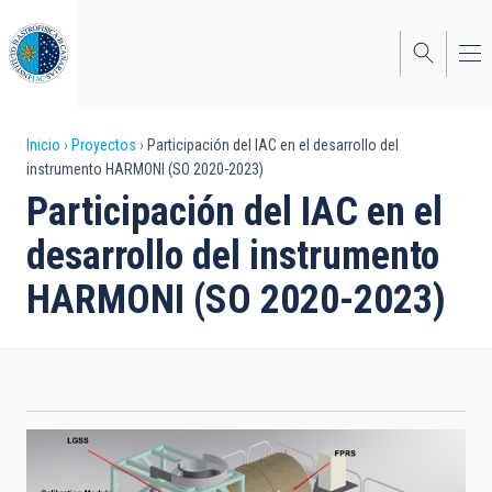
Pasar
al
contenido
principal
Sobrescribir
Inicio
Proyectos
Participación del IAC en el desarrollo del
instrumento HARMONI (SO 2020-2023)
enlaces
Participación del IAC en el
de
desarrollo del instrumento
ayuda
HARMONI (SO 2020-2023)
a
la
navegación