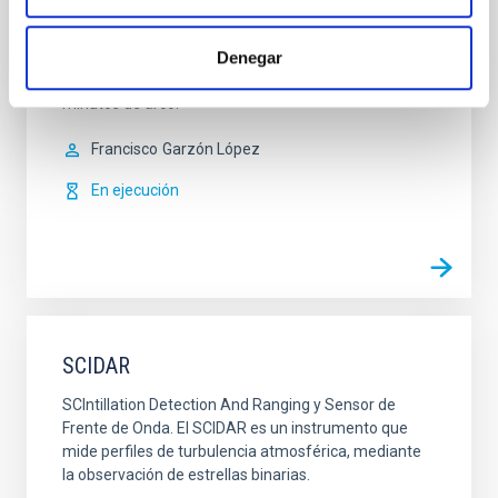
una resolución espectral de 20.000. Es un
espectrógrafo multi objeto con capacidad para
Denegar
observar hasta 20 objetos simultáneos, gracias a un
robot con 20 brazos que patrullan un campo de 5
minutos de arco.
Francisco
Garzón López
En ejecución
SCIDAR
SCIntillation Detection And Ranging y Sensor de
Frente de Onda. El SCIDAR es un instrumento que
mide perfiles de turbulencia atmosférica, mediante
la observación de estrellas binarias.