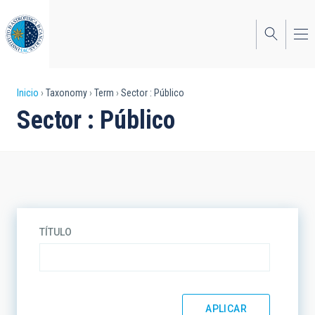
Pasar
al
contenido
principal
Sobrescribir
Inicio
Taxonomy
Term
Sector : Público
Sector : Público
enlaces
de
ayuda
a
la
TÍTULO
navegación