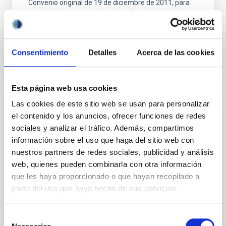
Convenio original de 19 de diciembre de 2011, para
actualizar los porcentajes de cofinanciación del
Fondo...
Consentimiento
Detalles
Acerca de las cookies
Esta página web usa cookies
Las cookies de este sitio web se usan para personalizar
CONVENIO
el contenido y los anuncios, ofrecer funciones de redes
sociales y analizar el tráfico. Además, compartimos
Adenda 1 modificación Acuerdo de
información sobre el uso que haga del sitio web con
colaboración entre el IAC y la Universidad
nuestros partners de redes sociales, publicidad y análisis
de La Laguna para la cesión temporal de
web, quienes pueden combinarla con otra información
equipamiento científico-tecnológico
que les haya proporcionado o que hayan recopilado a
Prórroga del acuerdo de Colaboración entre el IAC y
partir del uso que haya hecho de sus servicios.
la Universidad de La Laguna para la cesión temporal
de equipamiento científico Tecnológico
Selección