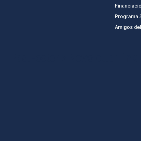
Financiaci
Programa 
Amigos del
PostFooter > Newsletter link