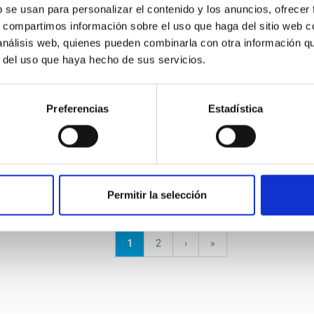
¿Qué estudiará el Nuevo Telescopio Robótico
b se usan para personalizar el contenido y los anuncios, ofrecer
(NRT)? Un gigante inteligente
s, compartimos información sobre el uso que haga del sitio web 
 análisis web, quienes pueden combinarla con otra información q
r del uso que haya hecho de sus servicios.
Preferencias
Estadística
WEB NRT - SABER MAS.PDF
Permitir la selección
Página
1
Página
2
Siguiente
›
última
»
actual
página
página