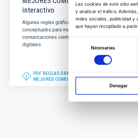
MEJORES COMUNICACIONES PDF
Las cookies de este sitio we
interactivo
y analizar el tráfico. Ademá
redes sociales, publicidad y
Algunas reglas gráficas prácticas y
que hayan recopilado a parti
conceptuales para mejorar visualmente tus
comunicaciones científicas. Impresas o
Selección
digitales.
Necesarias
de
consentimiento
PDF REGLAS GRAFICAS BASICAS PARA
MEJORES COMUNICACIONES
Denegar
Paginación