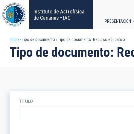
Pasar
al
Instituto de Astrofísica
contenido
de Canarias • IAC
PRESENTACIÓN
principal
Navega
Sobrescribir
Inicio
Tipo de documento
Tipo de documento: Recurso educativo
principa
Tipo de documento: Re
enlaces
de
ayuda
a
TÍTULO
la
navegación