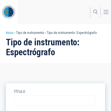
Pasar
al
contenido
principal
Sobrescribir
Inicio
Tipo de instrumento
Tipo de instrumento: Espectrógrafo
Tipo de instrumento:
enlaces
Espectrógrafo
de
ayuda
a
la
navegación
TÍTULO