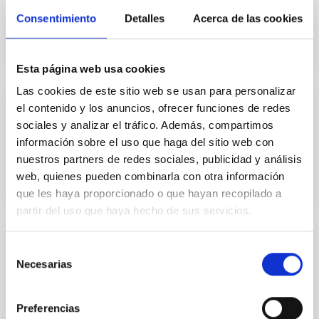
Consentimiento
Detalles
Acerca de las cookies
Esta página web usa cookies
Las cookies de este sitio web se usan para personalizar
el contenido y los anuncios, ofrecer funciones de redes
INSTALACIÓN
sociales y analizar el tráfico. Además, compartimos
ESPRESSO
información sobre el uso que haga del sitio web con
nuestros partners de redes sociales, publicidad y análisis
web, quienes pueden combinarla con otra información
que les haya proporcionado o que hayan recopilado a
partir del uso que haya hecho de sus servicios.
Selección
INSTALACIÓN
Necesarias
de
FRIDA: InFRared Imager and Disector for
consentimiento
Adaptic optics
Preferencias