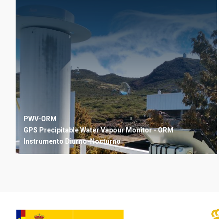
PWV-ORM
GPS Precipitable Water Vapour Monitor - ORM
Instrumento
Diurno-Nocturno