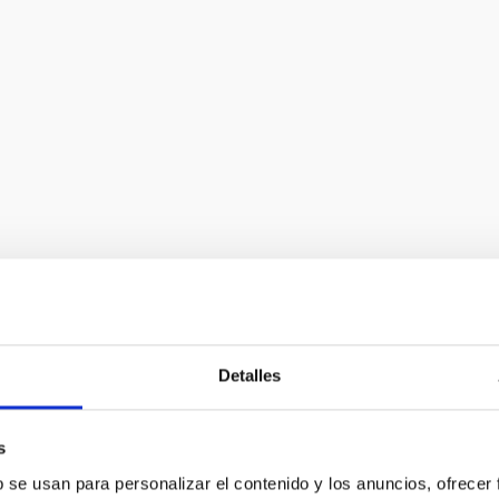
Detalles
pectrógrafo Multiobjeto InfraRojo
s
cámara de gran campo y espectrógrafo de resolución
 el infrarrojo cercano instalado en el telescopio GTC en
b se usan para personalizar el contenido y los anuncios, ofrecer