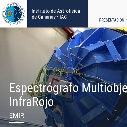
Pasar
al
Instituto de Astrofísica
contenido
de Canarias • IAC
PRESENTACIÓN
principal
Navega
principa
Espectrógrafo Multiobj
InfraRojo
EMIR