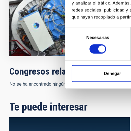
el Observato
y analizar el tráfico. Ademá
redes sociales, publicidad y
Francisco
que hayan recopilado a parti
En ejecuci
Selección
Necesarias
de
consentimiento
Congresos relacionados
Denegar
No se ha encontrado ningún resultado.
Te puede interesar