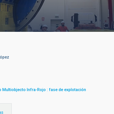
López
 Multiobjecto Infra-Rojo : fase de explotación
as