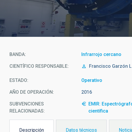
BANDA
Infrarrojo cercano
CIENTÍFICO RESPONSABLE
Francisco
Garzón 
ESTADO
Operativo
AÑO DE OPERACIÓN
2016
SUBVENCIONES
EMIR: Espectrógrafo
RELACIONADAS:
científica
Descripción
Datos técnicos
Notici