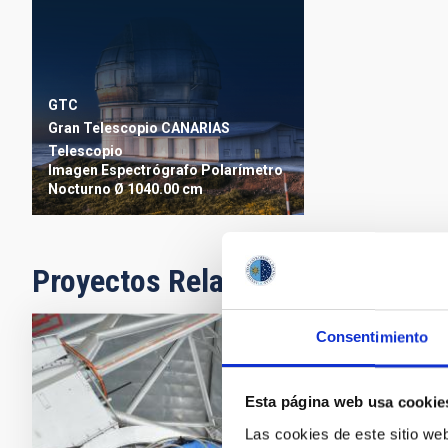
GTC
Gran Telescopio CANARIAS
Telescopio
Imagen
Espectrógrafo
Polarímetro
Nocturno
Ø 1040.00 cm
Proyectos Relacionados
Consentimiento
EMIR - Es
Esta página web usa cookie
EMIR es una 
intermedia en
Las cookies de este sitio we