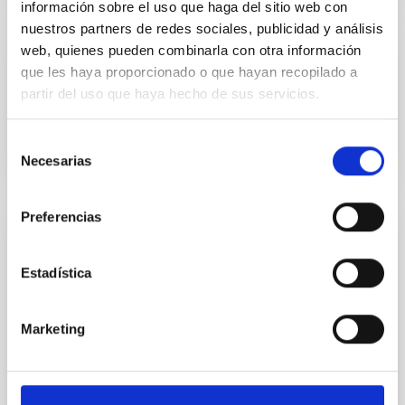
información sobre el uso que haga del sitio web con
nuestros partners de redes sociales, publicidad y análisis
web, quienes pueden combinarla con otra información
PROYECTO
que les haya proporcionado o que hayan recopilado a
Cielo, Mar y Tierra de Canarias
partir del uso que haya hecho de sus servicios.
Selección
Necesarias
de
consentimiento
Preferencias
PROYECTO
Cosmocolor
Estadística
Cosmocolor es una exposición en la que se han
seleccionado algunas de las mejores fotografías del
Marketing
cielo obtenidas por los astrónomos aficionados que...