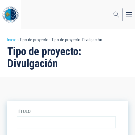
Pasar
al
contenido
principal
Sobrescribir
Inicio
Tipo de proyecto
Tipo de proyecto: Divulgación
Tipo de proyecto:
enlaces
Divulgación
de
ayuda
a
la
navegación
TÍTULO