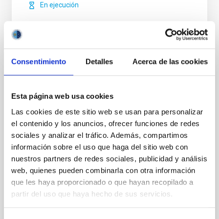
En ejecución
Consentimiento
Detalles
Acerca de las cookies
NATE: Ciencia que une bajo los eclipses
Esta página web usa cookies
El proyecto NATE abarca dos eclipses, tres países—
España, Marruecos y Estados Unidos—científicos,
Las cookies de este sitio web se usan para personalizar
estudiantes y voluntarios (científicos ciudadanos), la
el contenido y los anuncios, ofrecer funciones de redes
España vaciada y el espacio insular ultra-periférico,
sociales y analizar el tráfico. Además, compartimos
en una labor compartida de conocimiento. El
información sobre el uso que haga del sitio web con
proyecto North African Telescope Eclipse (NATE),
nuestros partners de redes sociales, publicidad y análisis
liderado por el Instituto de Astrofísica de
web, quienes pueden combinarla con otra información
Valentín Juan
Martínez Pillet
que les haya proporcionado o que hayan recopilado a
partir del uso que haya hecho de sus servicios.
En ejecución