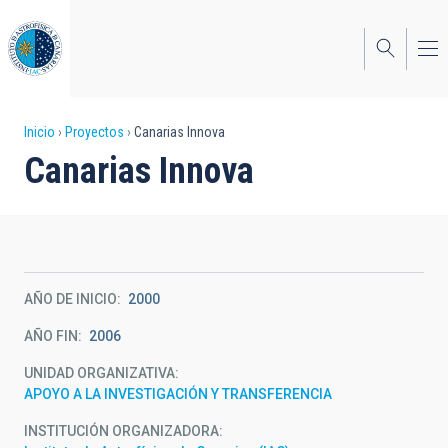
Pasar
al
contenido
principal
Sobrescribir
Inicio
Proyectos
Canarias Innova
Canarias Innova
enlaces
de
ayuda
a
AÑO DE INICIO
2000
la
AÑO FIN
2006
navegación
UNIDAD ORGANIZATIVA
APOYO A LA INVESTIGACIÓN Y TRANSFERENCIA
INSTITUCIÓN ORGANIZADORA