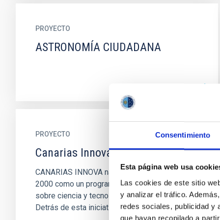
PROYECTO
ASTRONOMÍA CIUDADANA
PROYECTO
Consentimiento
Canarias Innova
Esta página web usa cookie
CANARIAS INNOVA nace el 2 de julio del año
Las cookies de este sitio we
2000 como un programa semanal de radio
y analizar el tráfico. Ademá
sobre ciencia y tecnología para toda Canarias.
redes sociales, publicidad y
Detrás de esta iniciativa están...
que hayan recopilado a parti