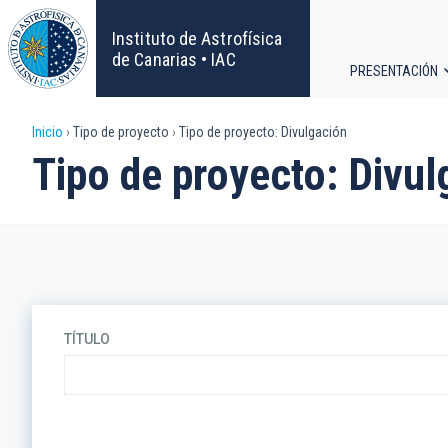
Pasar
al
Instituto de Astrofísica
contenido
de Canarias • IAC
PRESENTACIÓN
principal
Navega
Sobrescribir
Inicio
Tipo de proyecto
Tipo de proyecto: Divulgación
principa
Tipo de proyecto: Divul
enlaces
de
ayuda
a
TÍTULO
la
navegación