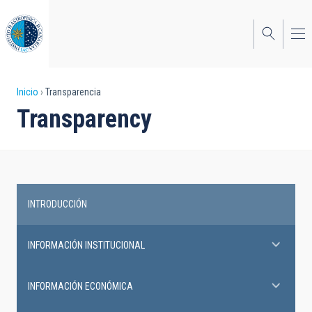
Pasar
al
contenido
principal
Sobrescribir
Inicio
Transparencia
Transparency
enlaces
de
ayuda
a
INTRODUCCIÓN
la
Transparency
navegación
INFORMACIÓN INSTITUCIONAL
INFORMACIÓN ECONÓMICA