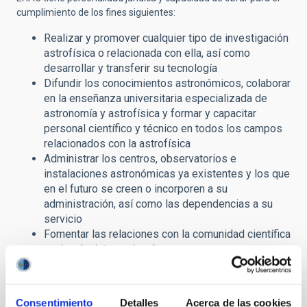
cumplimiento de los fines siguientes:
Realizar y promover cualquier tipo de investigación
astrofísica o relacionada con ella, así como
desarrollar y transferir su tecnología
Difundir los conocimientos astronómicos, colaborar
en la enseñanza universitaria especializada de
astronomía y astrofísica y formar y capacitar
personal científico y técnico en todos los campos
relacionados con la astrofísica
Administrar los centros, observatorios e
instalaciones astronómicas ya existentes y los que
en el futuro se creen o incorporen a su
administración, así como las dependencias a su
servicio
Fomentar las relaciones con la comunidad científica
nacional e internacional.
En esta sección de su página web, el IAC ofrece a la ciudadanía
acceso a información pública en cumplimiento de la
Ley
Consentimiento
Detalles
Acerca de las cookies
19/2013, de Transparencia, Acceso a la Información Pública y