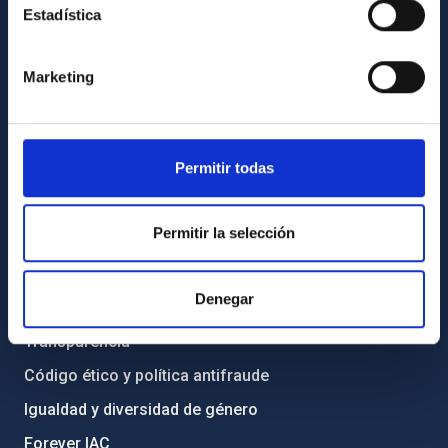
Estadística
INFORMACIÓN GENERAL
Marketing
Contacto
Cómo llegar al IAC
Directorio de personal
Permitir todas
Biblioteca
Registro general
Permitir la selección
INFORMACIÓN INSTITUCIONAL
Denegar
Legislación
Transparencia
Código ético y política antifraude
Igualdad y diversidad de género
Forever IAC