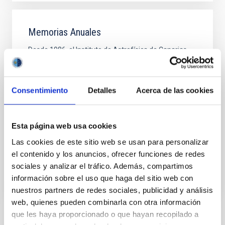
Memorias Anuales
Desde 1986, el Instituto de Astrofísica de Canarias
publica su memoria anual. En ella se recogen las
actividades desarrolladas durante el año en todas
sus áreas y departamentos: Dirección, Investigación,
Consentimiento
Detalles
Acerca de las cookies
Enseñanza Superior, Instrumentación,
Administración de Servicios Generales,
Observatorios, así como la labor realizada en el
campo de la divulgación. Se dispone de la versión
Esta página web usa cookies
digital desde 1999.
Las cookies de este sitio web se usan para personalizar
el contenido y los anuncios, ofrecer funciones de redes
sociales y analizar el tráfico. Además, compartimos
información sobre el uso que haga del sitio web con
nuestros partners de redes sociales, publicidad y análisis
web, quienes pueden combinarla con otra información
que les haya proporcionado o que hayan recopilado a