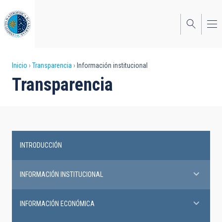
Pasar
al
contenido
principal
Sobrescribir
Inicio
Transparencia
Información institucional
Transparencia
enlaces
de
ayuda
a
INTRODUCCIÓN
la
Transparency
navegación
INFORMACIÓN INSTITUCIONAL
INFORMACIÓN ECONÓMICA