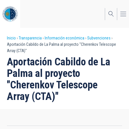
Pasar
al
contenido
principal
Sobrescribir
Inicio
Transparencia
Información económica
Subvenciones
Aportación Cabildo de La Palma al proyecto "Cherenkov Telescope
enlaces
Array (CTA)"
de
Aportación Cabildo de La
ayuda
Palma al proyecto
a
"Cherenkov Telescope
la
Array (CTA)"
navegación