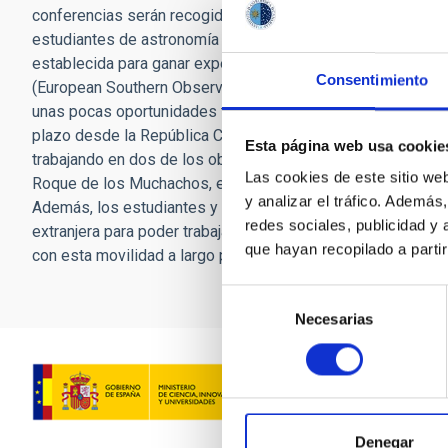
conferencias serán recogidas en un libro de texto que tamb
estudiantes de astronomía y el personal joven de la Repúbli
establecida para ganar experiencia con grandes instalacion
Consentimiento
(European Southern Observatory) con becas disponibles, p
unas pocas oportunidades todos los años. Por lo tanto, pro
plazo desde la República Checa y Eslovaquia al IAC para ref
Esta página web usa cookie
trabajando en dos de los observatorios de vanguardia del m
Las cookies de este sitio we
Roque de los Muchachos, en La Palma) operado por el IAC e
y analizar el tráfico. Ademá
Además, los estudiantes y personal joven español tienen 
redes sociales, publicidad y
extranjera para poder trabajar en un instituto español como
que hayan recopilado a parti
con esta movilidad a largo plazo en la República Checa y Es
Selección
Necesarias
de
consentimiento
Denegar