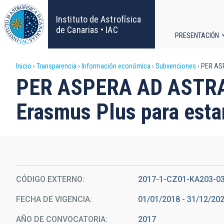
Pasar
al
Instituto de Astrofísica
contenido
de Canarias • IAC
PRESENTACIÓN
principal
Navega
Sobrescribir
Inicio
Transparencia
Información económica
Subvenciones
PER ASP
principa
PER ASPERA AD ASTRA 
enlaces
Erasmus Plus para estan
de
ayuda
a
la
CÓDIGO EXTERNO
2017-1-CZ01-KA203-0
FECHA DE VIGENCIA
01/01/2018 - 31/12/20
navegación
AÑO DE CONVOCATORIA
2017